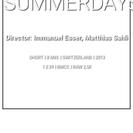
SUMMERDAY
Director: Immanuel Esser, Matthias Sahli
SHORT | 8 MIN. | SWITZERLAND | 2013
1:2.39 | BMCC | RAW 2,5K