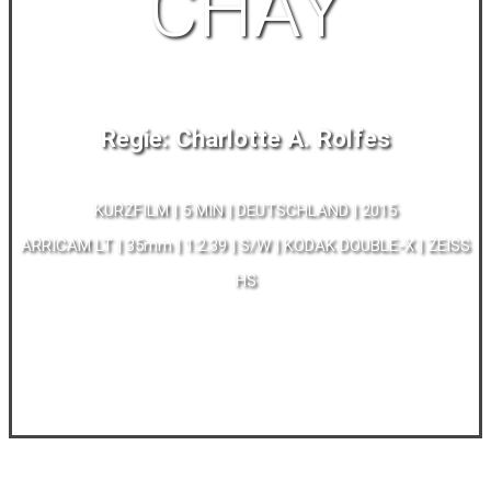
CHAY
Regie: Charlotte A. Rolfes
KURZFILM | 5 MIN | DEUTSCHLAND | 2015
ARRICAM LT | 35mm | 1:2.39 | S/W | KODAK DOUBLE-X | ZEISS
HS