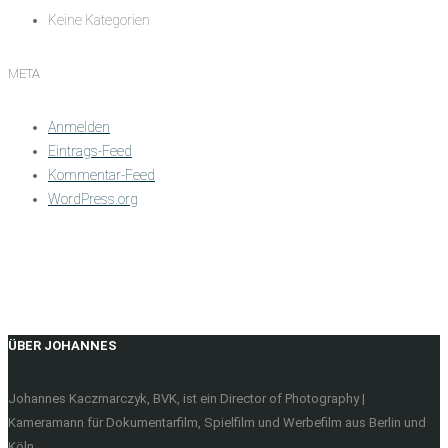
Keine Kategorien
META
Anmelden
Eintrags-Feed
Kommentar-Feed
WordPress.org
ÜBER JOHANNES
Johannes Kaczmarczyk, BVK, ist ein Director of Photography |
Kameramann für Dokumentarfilm, Spielfilm und Werbefilm aus Berlin und
Köln.