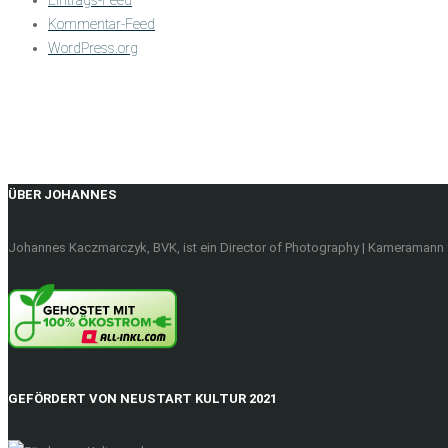
Kommentar-Feed
WordPress.org
ÜBER JOHANNES
Johannes Kaczmarczyk, BVK, ist ein Director of Photography | Kameramann f
GEFÖRDERT VON NEUSTART KULTUR 2021