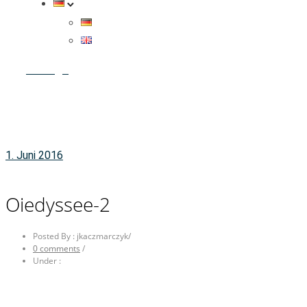
Anfrage
1. Juni 2016
Oiedyssee-2
Posted By : jkaczmarczyk
/
0 comments
/
Under :