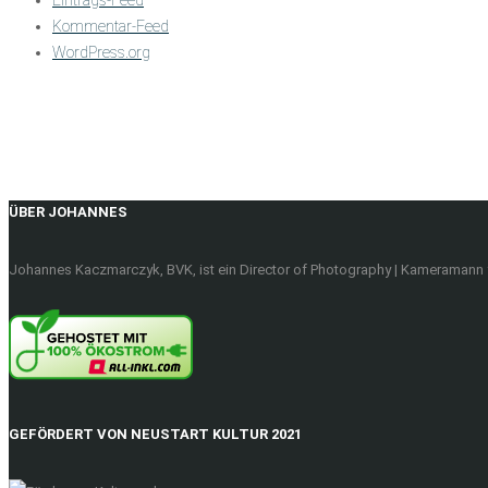
Kommentar-Feed
WordPress.org
ÜBER JOHANNES
Johannes Kaczmarczyk, BVK, ist ein Director of Photography | Kameramann f
GEFÖRDERT VON NEUSTART KULTUR 2021