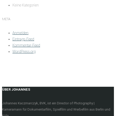
Keine Kategorien
META
Anmelden
Eintrags-Feed
Kommentar-Feed
WordPress.org
ÜBER JOHANNES
Johannes Kaczmarczyk, BVK, ist ein Director of Photography |
Kameramann für Dokumentarfilm, Spielfilm und Werbefilm aus Berlin und
Köln.