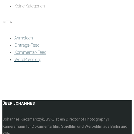
Keine Kategorien
META
Anmelden
Eintrags-Feed
Kommentar-Feed
WordPress.org
ÜBER JOHANNES
Johannes Kaczmarczyk, BVK, ist ein Director of Photography |
Kameramann für Dokumentarfilm, Spielfilm und Werbefilm aus Berlin und
Köln.