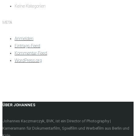
Keine Kategorien
META
Anmelden
Eintrags-Feed
Kommentar-Feed
WordPress.org
ÜBER JOHANNES
Johannes Kaczmarczyk, BVK, ist ein Director of Photography |
Kameramann für Dokumentarfilm, Spielfilm und Werbefilm aus Berlin und
Köln.