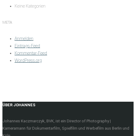
Keine Kategorien
META
Anmelden
Eintrags-Feed
Kommentar-Feed
WordPress.org
ÜBER JOHANNES
Johannes Kaczmarczyk, BVK, ist ein Director of Photography |
Kameramann für Dokumentarfilm, Spielfilm und Werbefilm aus Berlin und
Köln.