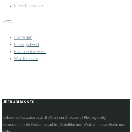
Keine Kategorien
META
Anmelden
Eintrags-Feed
Kommentar-Feed
WordPress.org
ÜBER JOHANNES
Johannes Kaczmarczyk, BVK, ist ein Director of Photography |
Kameramann für Dokumentarfilm, Spielfilm und Werbefilm aus Berlin und
Köln.