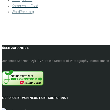
Kommentar-Feed
WordPress.org
ÜBER JOHANNES
Johannes Kaczmarczyk, BVK, ist ein Director of Photography | Kameramann f
GEFÖRDERT VON NEUSTART KULTUR 2021