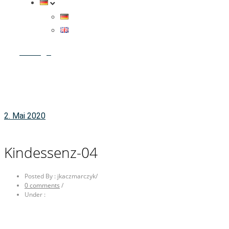
Anfrage
2. Mai 2020
Kindessenz-04
Posted By : jkaczmarczyk
/
0 comments
/
Under :