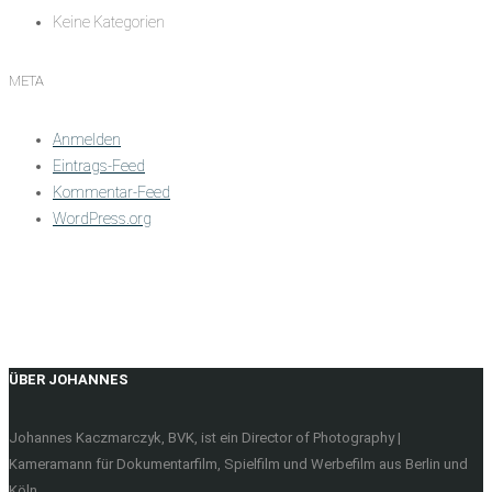
Keine Kategorien
META
Anmelden
Eintrags-Feed
Kommentar-Feed
WordPress.org
ÜBER JOHANNES
Johannes Kaczmarczyk, BVK, ist ein Director of Photography |
Kameramann für Dokumentarfilm, Spielfilm und Werbefilm aus Berlin und
Köln.