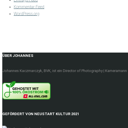
Kommentar-Feed
WordPress.org
ÜBER JOHANNES
Johannes Kaczmarczyk, BVK, ist ein Director of Photography | Kameramann f
GEFÖRDERT VON NEUSTART KULTUR 2021