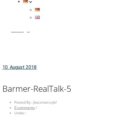
Anfrage
10. August 2018
Barmer-RealTalk-5
Posted By : jkaczmarczyk
/
0 comments
/
Under :