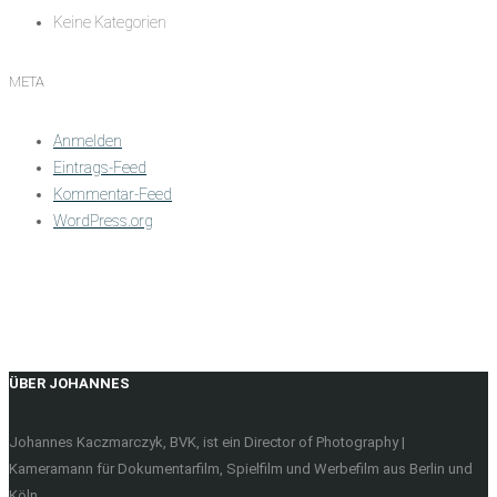
Keine Kategorien
META
Anmelden
Eintrags-Feed
Kommentar-Feed
WordPress.org
ÜBER JOHANNES
Johannes Kaczmarczyk, BVK, ist ein Director of Photography |
Kameramann für Dokumentarfilm, Spielfilm und Werbefilm aus Berlin und
Köln.