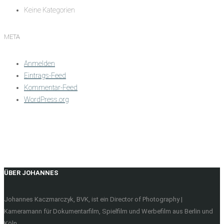
Keine Kategorien
META
Anmelden
Eintrags-Feed
Kommentar-Feed
WordPress.org
ÜBER JOHANNES
Johannes Kaczmarczyk, BVK, ist ein Director of Photography |
Kameramann für Dokumentarfilm, Spielfilm und Werbefilm aus Berlin und
Köln.