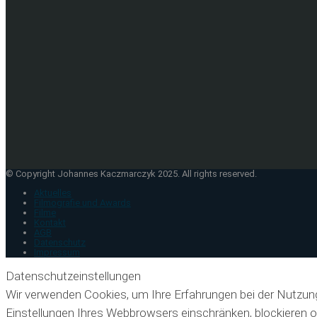
© Copyright Johannes Kaczmarczyk 2025. All rights reserved.
Aktuelles
Filmografie und Awards
Filme
Kontakt
AGB
Datenschutz
Impressum
Datenschutzeinstellungen
Wir verwenden Cookies, um Ihre Erfahrungen bei der Nutzun
Einstellungen Ihres Webbrowsers einschränken, blockieren o