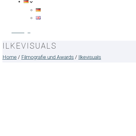
Anfrage
ILKEVISUALS
Home
/
Filmografie und Awards
/
Ilkevisuals