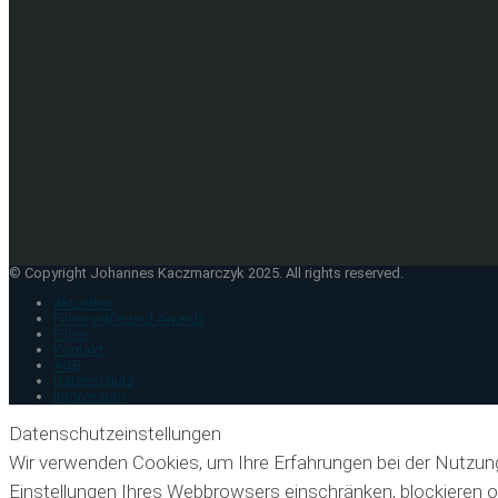
© Copyright Johannes Kaczmarczyk 2025. All rights reserved.
Aktuelles
Filmografie und Awards
Filme
Kontakt
AGB
Datenschutz
Impressum
Datenschutzeinstellungen
Wir verwenden Cookies, um Ihre Erfahrungen bei der Nutzun
Einstellungen Ihres Webbrowsers einschränken, blockieren o